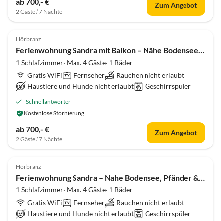
ab 700,- €
Zum Angebot
2 Gäste / 7 Nächte
5.0
(7)
Top-Inserat
Hörbranz
Ferienwohnung Sandra mit Balkon – Nähe Bodensee, Pfänder
1 Schlafzimmer· Max. 4 Gäste· 1 Bäder
Gratis WiFi
Fernseher
Rauchen nicht erlaubt
Haustiere und Hunde nicht erlaubt
Geschirrspüler
Schnellantworter
Kostenlose Stornierung
ab 700,- €
Zum Angebot
2 Gäste / 7 Nächte
5.0
(6)
Hörbranz
Ferienwohnung Sandra – Nahe Bodensee, Pfänder & Seeblick
1 Schlafzimmer· Max. 4 Gäste· 1 Bäder
Gratis WiFi
Fernseher
Rauchen nicht erlaubt
Haustiere und Hunde nicht erlaubt
Geschirrspüler