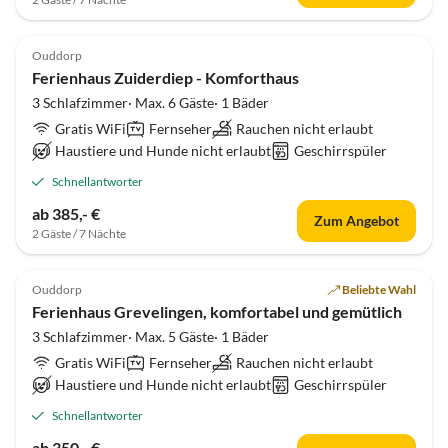
5.0
(21)
Ouddorp
Ferienhaus Zuiderdiep - Komforthaus
3 Schlafzimmer· Max. 6 Gäste· 1 Bäder
Gratis WiFi
Fernseher
Rauchen nicht erlaubt
Haustiere und Hunde nicht erlaubt
Geschirrspüler
Schnellantworter
ab 385,- €
Zum Angebot
2 Gäste / 7 Nächte
5.0
(20)
Ouddorp
Beliebte Wahl
Ferienhaus Grevelingen, komfortabel und gemütlich
3 Schlafzimmer· Max. 5 Gäste· 1 Bäder
Gratis WiFi
Fernseher
Rauchen nicht erlaubt
Haustiere und Hunde nicht erlaubt
Geschirrspüler
Schnellantworter
ab 350,- €