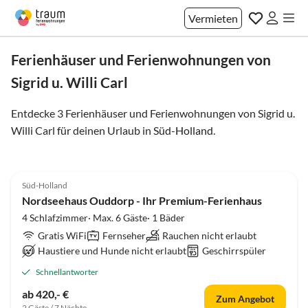
Vermieten
Ferienhäuser und Ferienwohnungen von
Sigrid u. Willi Carl
Entdecke 3 Ferienhäuser und Ferienwohnungen von Sigrid u.
Willi Carl für deinen Urlaub in
Süd-Holland
.
5.0
(33)
Süd-Holland
Nordseehaus Ouddorp - Ihr Premium-Ferienhaus
4 Schlafzimmer· Max. 6 Gäste· 1 Bäder
Gratis WiFi
Fernseher
Rauchen nicht erlaubt
Haustiere und Hunde nicht erlaubt
Geschirrspüler
Schnellantworter
ab 420,- €
Zum Angebot
2 Gäste / 7 Nächte