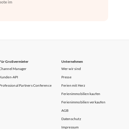
bote im
Für Großvermieter
Unternehmen
Channel Manager
Wer wir sind
Kunden-API
Presse
Professional Partners Conference
Ferien mit Herz
Ferienimmobilien kaufen
Ferienimmobilien verkaufen
AGB
Datenschutz
Impressum