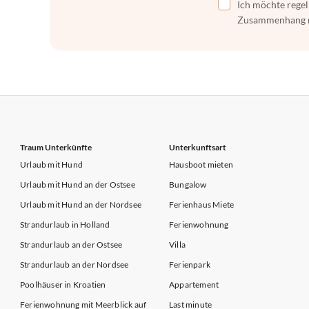
Ich möchte regel
Zusammenhang mi
Traum Unterkünfte
Unterkunftsart
Urlaub mit Hund
Hausboot mieten
Urlaub mit Hund an der Ostsee
Bungalow
Urlaub mit Hund an der Nordsee
Ferienhaus Miete
Strandurlaub in Holland
Ferienwohnung
Strandurlaub an der Ostsee
Villa
Strandurlaub an der Nordsee
Ferienpark
Poolhäuser in Kroatien
Appartement
Ferienwohnung mit Meerblick auf
Last minute