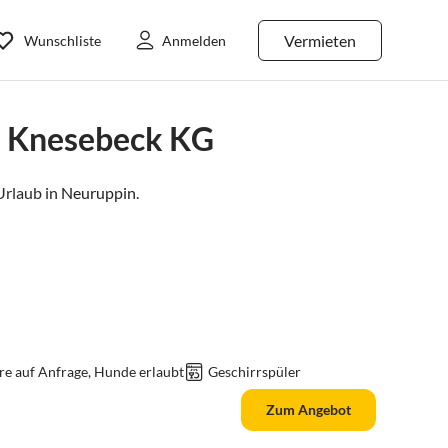
Vermieten
Wunschliste
Anmelden
n Knesebeck KG
rlaub in
Neuruppin
.
re auf Anfrage, Hunde erlaubt
Geschirrspüler
Zum Angebot