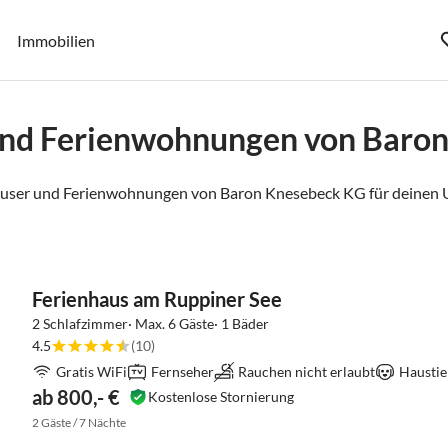
Immobilien
und Ferienwohnungen von Baro
äuser und Ferienwohnungen von Baron Knesebeck KG für deinen U
Ferienhaus am Ruppiner See
2 Schlafzimmer· Max. 6 Gäste· 1 Bäder
4.5
(10)
Gratis WiFi
Fernseher
Rauchen nicht erlaubt
Haustie
ab 800,- €
Kostenlose Stornierung
2 Gäste / 7 Nächte