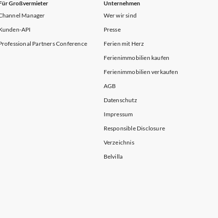
Für Großvermieter
Unternehmen
Channel Manager
Wer wir sind
Kunden-API
Presse
Professional Partners Conference
Ferien mit Herz
Ferienimmobilien kaufen
Ferienimmobilien verkaufen
AGB
Datenschutz
Impressum
Responsible Disclosure
Verzeichnis
Belvilla