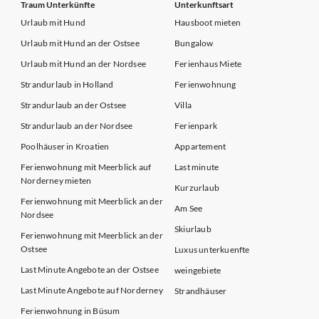
Traum Unterkünfte
Unterkunftsart
Urlaub mit Hund
Hausboot mieten
Urlaub mit Hund an der Ostsee
Bungalow
Urlaub mit Hund an der Nordsee
Ferienhaus Miete
Strandurlaub in Holland
Ferienwohnung
Strandurlaub an der Ostsee
Villa
Strandurlaub an der Nordsee
Ferienpark
Poolhäuser in Kroatien
Appartement
Ferienwohnung mit Meerblick auf
Last minute
Norderney mieten
Kurzurlaub
Ferienwohnung mit Meerblick an der
Am See
Nordsee
Skiurlaub
Ferienwohnung mit Meerblick an der
Ostsee
Luxus unterkuenfte
Last Minute Angebote an der Ostsee
weingebiete
Last Minute Angebote auf Norderney
Strandhäuser
Ferienwohnung in Büsum