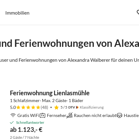
Immobilien
und Ferienwohnungen von Alex
user und Ferienwohnungen von Alexandra Walberer für deinen Ur
Ferienwohnung Lienlasmühle
1 Schlafzimmer· Max. 2 Gäste· 1 Bäder
5.0
(48)
5
/ 5
Klassifizierung
Gratis WiFi
Fernseher
Rauchen nicht erlaubt
Haustie
Schnellantworter
ab 1.123,- €
2 Gäste / 7 Nächte