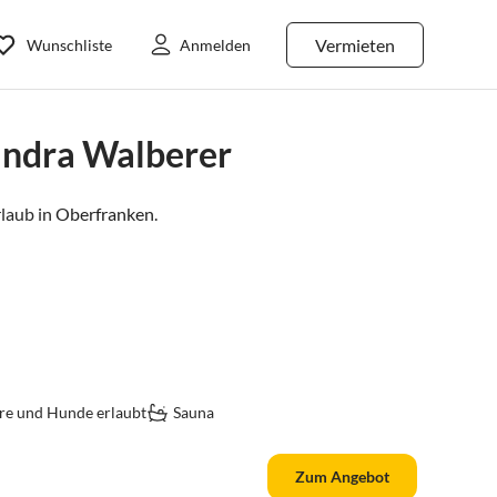
Vermieten
Wunschliste
Anmelden
andra Walberer
laub in
Oberfranken
.
re und Hunde erlaubt
Sauna
Zum Angebot