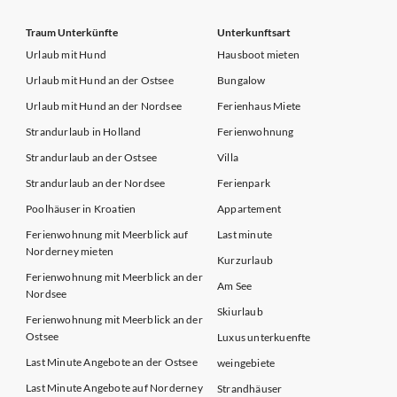
Traum Unterkünfte
Unterkunftsart
Urlaub mit Hund
Hausboot mieten
Urlaub mit Hund an der Ostsee
Bungalow
Urlaub mit Hund an der Nordsee
Ferienhaus Miete
Strandurlaub in Holland
Ferienwohnung
Strandurlaub an der Ostsee
Villa
Strandurlaub an der Nordsee
Ferienpark
Poolhäuser in Kroatien
Appartement
Ferienwohnung mit Meerblick auf
Last minute
Norderney mieten
Kurzurlaub
Ferienwohnung mit Meerblick an der
Am See
Nordsee
Skiurlaub
Ferienwohnung mit Meerblick an der
Ostsee
Luxus unterkuenfte
Last Minute Angebote an der Ostsee
weingebiete
Last Minute Angebote auf Norderney
Strandhäuser