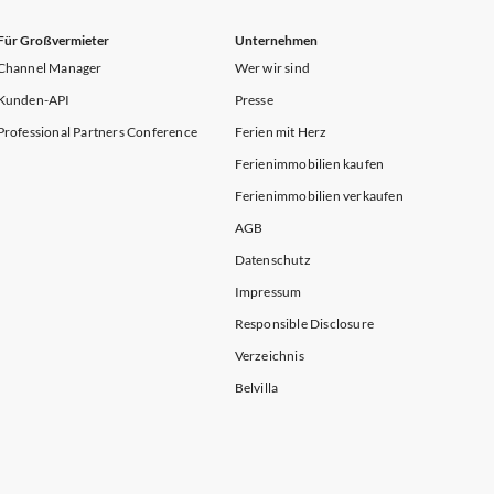
Für Großvermieter
Unternehmen
Channel Manager
Wer wir sind
Kunden-API
Presse
Professional Partners Conference
Ferien mit Herz
Ferienimmobilien kaufen
Ferienimmobilien verkaufen
AGB
Datenschutz
Impressum
Responsible Disclosure
Verzeichnis
Belvilla