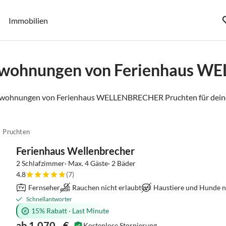
Immobilien
enwohnungen von Ferienhaus 
enwohnungen von Ferienhaus WELLENBRECHER Pruchten für deine
Pruchten
Ferienhaus Wellenbrecher
2 Schlafzimmer· Max. 4 Gäste· 2 Bäder
4.8
(7)
Fernseher
Rauchen nicht erlaubt
Haustiere und Hunde ni
Schnellantworter
15% Rabatt
·
Last Minute
ab 1.070,- €
Kostenlose Stornierung