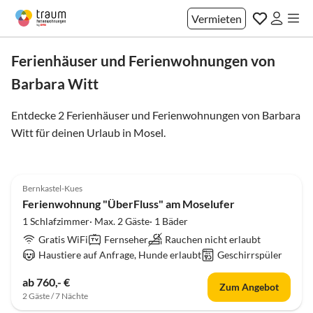
Vermieten
Ferienhäuser und Ferienwohnungen von
Barbara Witt
Entdecke 2 Ferienhäuser und Ferienwohnungen von Barbara
Witt für deinen Urlaub in
Mosel
.
5.0
(29)
Bernkastel-Kues
Ferienwohnung "ÜberFluss" am Moselufer
1 Schlafzimmer· Max. 2 Gäste· 1 Bäder
Gratis WiFi
Fernseher
Rauchen nicht erlaubt
Haustiere auf Anfrage, Hunde erlaubt
Geschirrspüler
ab 760,- €
Zum Angebot
2 Gäste / 7 Nächte