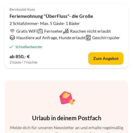
5.0
(23)
Bernkastel-Kues
Ferienwohnung "ÜberFluss"- die Große
2 Schlafzimmer· Max. 5 Gäste· 1 Bäder
Gratis WiFi
Fernseher
Rauchen nicht erlaubt
Haustiere auf Anfrage, Hunde erlaubt
Geschirrspüler
Schnellantworter
ab 850,- €
Zum Angebot
2 Gäste / 7 Nächte
Urlaub in deinem Postfach
Melde dich für unseren Newsletter an und erhalte regelmäßig