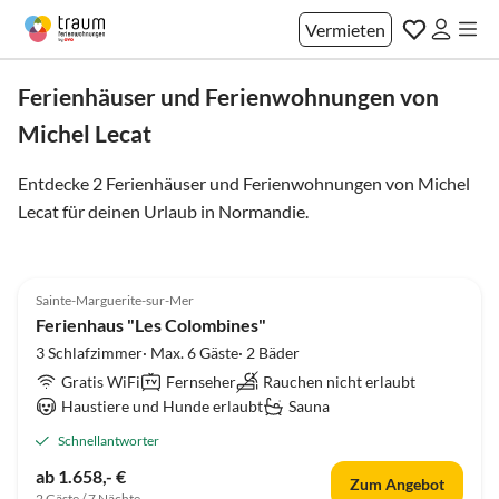
Vermieten
Ferienhäuser und Ferienwohnungen von
Michel Lecat
Entdecke 2 Ferienhäuser und Ferienwohnungen von Michel
Lecat für deinen Urlaub in
Normandie
.
5.0
(27)
Sainte-Marguerite-sur-Mer
Ferienhaus "Les Colombines"
3 Schlafzimmer· Max. 6 Gäste· 2 Bäder
Gratis WiFi
Fernseher
Rauchen nicht erlaubt
Haustiere und Hunde erlaubt
Sauna
Schnellantworter
ab 1.658,- €
Zum Angebot
2 Gäste / 7 Nächte