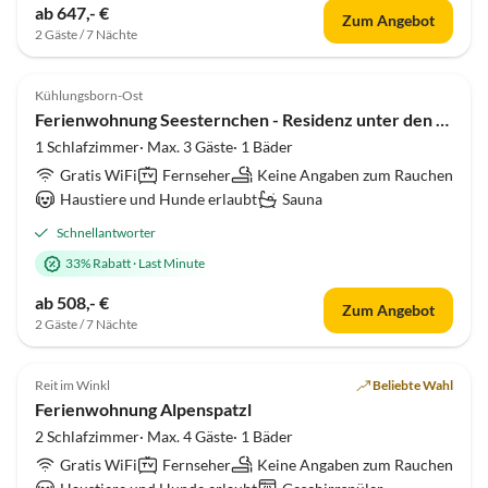
ab 647,- €
Zum Angebot
2 Gäste / 7 Nächte
5.0
(21)
Kühlungsborn-Ost
Ferienwohnung Seesternchen - Residenz unter den Linden
1 Schlafzimmer· Max. 3 Gäste· 1 Bäder
Gratis WiFi
Fernseher
Keine Angaben zum Rauchen
Haustiere und Hunde erlaubt
Sauna
Schnellantworter
33% Rabatt
·
Last Minute
ab 508,- €
Zum Angebot
2 Gäste / 7 Nächte
5.0
(21)
Reit im Winkl
Beliebte Wahl
Ferienwohnung Alpenspatzl
2 Schlafzimmer· Max. 4 Gäste· 1 Bäder
Gratis WiFi
Fernseher
Keine Angaben zum Rauchen