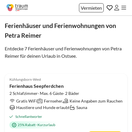
Vermieten
Ferienhäuser und Ferienwohnungen von
Petra Reimer
Entdecke 7 Ferienhäuser und Ferienwohnungen von Petra
Reimer für deinen Urlaub in
Ostsee
.
4.9
(27)
Kühlungsborn-West
Ferienhaus Seepferdchen
2 Schlafzimmer· Max. 6 Gäste· 2 Bäder
Gratis WiFi
Fernseher
Keine Angaben zum Rauchen
Haustiere und Hunde erlaubt
Sauna
Schnellantworter
25% Rabatt
·
Kurzurlaub