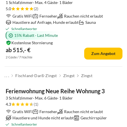
1 Schlafzimmer· Max. 4 Gäste· 1 Bäder
5.0
(2)
Gratis WiFi
Fernseher
Rauchen nicht erlaubt
Haustiere auf Anfrage, Hunde erlaubt
Sauna
Schnellantworter
15% Rabatt
·
Last Minute
Kostenlose Stornierung
ab 515,- €
Zum Angebot
2 Gäste / 7 Nächte
. . .
Fischland-Darß-Zingst
Zingst
Zingst
Ferienwohnung Neue Reihe Wohnung 3
3 Schlafzimmer· Max. 6 Gäste· 1 Bäder
4.3
(1)
Gratis WiFi
Fernseher
Rauchen nicht erlaubt
Haustiere und Hunde nicht erlaubt
Geschirrspüler
Schnellantworter