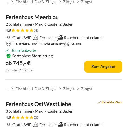
. . .
Fischland-Darß-Zingst
Zingst
Zingst
Ferienhaus Meerblau
2 Schlafzimmer· Max. 6 Gäste· 2 Bäder
4.8
(4)
Gratis WiFi
Fernseher
Rauchen nicht erlaubt
Haustiere und Hunde erlaubt
Sauna
Schnellantworter
Kostenlose Stornierung
ab 745,- €
Zum Angebot
2 Gäste / 7 Nächte
. . .
Fischland-Darß-Zingst
Zingst
Zingst
Beliebte Wahl
Ferienhaus OstWestLiebe
3 Schlafzimmer· Max. 7 Gäste· 2 Bäder
4.8
(3)
Gratis WiFi
Fernseher
Rauchen nicht erlaubt