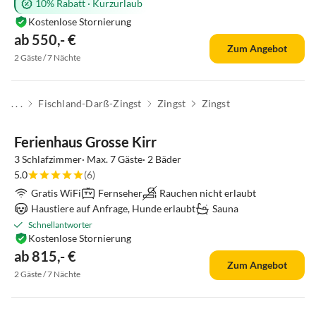
10% Rabatt
·
Kurzurlaub
Kostenlose Stornierung
ab 550,- €
Zum Angebot
2 Gäste / 7 Nächte
. . .
Fischland-Darß-Zingst
Zingst
Zingst
Ferienhaus Grosse Kirr
3 Schlafzimmer· Max. 7 Gäste· 2 Bäder
5.0
(6)
Gratis WiFi
Fernseher
Rauchen nicht erlaubt
Haustiere auf Anfrage, Hunde erlaubt
Sauna
Schnellantworter
Kostenlose Stornierung
ab 815,- €
Zum Angebot
2 Gäste / 7 Nächte