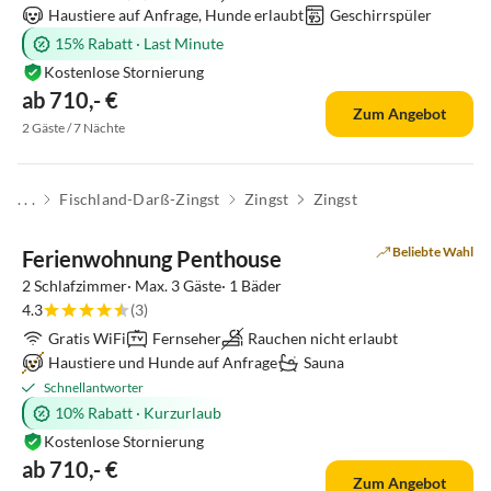
Haustiere auf Anfrage, Hunde erlaubt
Geschirrspüler
15% Rabatt
·
Last Minute
Kostenlose Stornierung
ab 710,- €
Zum Angebot
2 Gäste / 7 Nächte
. . .
Fischland-Darß-Zingst
Zingst
Zingst
Beliebte Wahl
Ferienwohnung Penthouse
2 Schlafzimmer· Max. 3 Gäste· 1 Bäder
4.3
(3)
Gratis WiFi
Fernseher
Rauchen nicht erlaubt
Haustiere und Hunde auf Anfrage
Sauna
Schnellantworter
10% Rabatt
·
Kurzurlaub
Kostenlose Stornierung
ab 710,- €
Zum Angebot