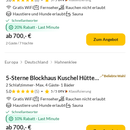
Gratis WiFi
Fernseher
Rauchen nicht erlaubt
Haustiere und Hunde erlaubt
Sauna
Schnellantworter
20% Rabatt
·
Last Minute
ab 700,- €
Zum Angebot
2 Gäste / 7 Nächte
Europa
Deutschland
Hahnenklee
Top-Inserat
Beliebte Wahl
5-Sterne Blockhaus Kuschel Hütte Ferienhaus
2 Schlafzimmer· Max. 4 Gäste· 1 Bäder
5.0
(5)
5
/ 5
Klassifizierung
Gratis WiFi
Fernseher
Rauchen nicht erlaubt
Haustiere und Hunde erlaubt
Sauna
Schnellantworter
10% Rabatt
·
Last Minute
ab 700,- €