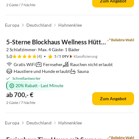
Zum Angebot
2 Gäste / 7 Nächte
Europa
Deutschland
Hahnenklee
Top-Inserat
Beliebte Wahl
5-Sterne Blockhaus Wellness Hütte Ferienhaus
2 Schlafzimmer· Max. 4 Gäste· 1 Bäder
5.0
(4)
5
/ 5
Klassifizierung
Gratis WiFi
Fernseher
Rauchen nicht erlaubt
Haustiere und Hunde erlaubt
Sauna
Schnellantworter
20% Rabatt
·
Last Minute
ab 700,- €
Zum Angebot
2 Gäste / 7 Nächte
Europa
Deutschland
Hahnenklee
Beliebte Wahl