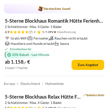
Top-Inserat
Verstecktes Juwel
Hundefreundlich
5-Sterne Blockhaus Romantik Hütte Ferienhaus
2 Schlafzimmer· Max. 4 Gäste· 1 Bäder
4.9
(7)
5
/ 5
Klassifizierung
Gratis WiFi
Fernseher
Rauchen nicht erlaubt
Haustiere und Hunde erlaubt
Sauna
Schnellantworter
20% Rabatt
·
Last Minute
ab 1.158,- €
Zum Angebot
2 Gäste / 7 Nächte
Europa
Deutschland
Hahnenklee
Top-Inserat
Beliebte Wahl
5-Sterne Blockhaus Relax Hütte Ferienhaus
2 Schlafzimmer· Max. 4 Gäste· 1 Bäder
5.0
(6)
5
/ 5
Klassifizierung