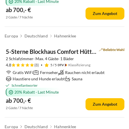
20% Rabatt
·
Last Minute
ab 700,- €
Zum Angebot
2 Gäste / 7 Nächte
Europa
Deutschland
Hahnenklee
Top-Inserat
Beliebte Wahl
5-Sterne Blockhaus Comfort Hütte Ferienhaus
2 Schlafzimmer· Max. 4 Gäste· 1 Bäder
4.8
(8)
5
/ 5
Klassifizierung
Gratis WiFi
Fernseher
Rauchen nicht erlaubt
Haustiere und Hunde erlaubt
Sauna
Schnellantworter
20% Rabatt
·
Last Minute
ab 700,- €
Zum Angebot
2 Gäste / 7 Nächte
Europa
Deutschland
Hahnenklee