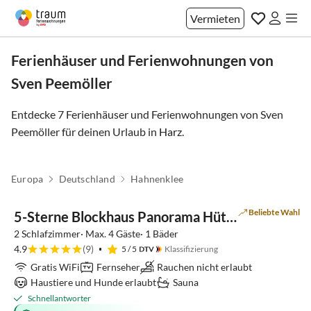
Vermieten
Ferienhäuser und Ferienwohnungen von
Sven Peemöller
Entdecke 7 Ferienhäuser und Ferienwohnungen von Sven
Peemöller für deinen Urlaub in
Harz
.
Europa
Deutschland
Hahnenklee
Top-Inserat
Beliebte Wahl
5-Sterne Blockhaus Panorama Hütte Ferienhaus
2 Schlafzimmer· Max. 4 Gäste· 1 Bäder
4.9
(9)
5
/ 5
Klassifizierung
Gratis WiFi
Fernseher
Rauchen nicht erlaubt
Haustiere und Hunde erlaubt
Sauna
Schnellantworter