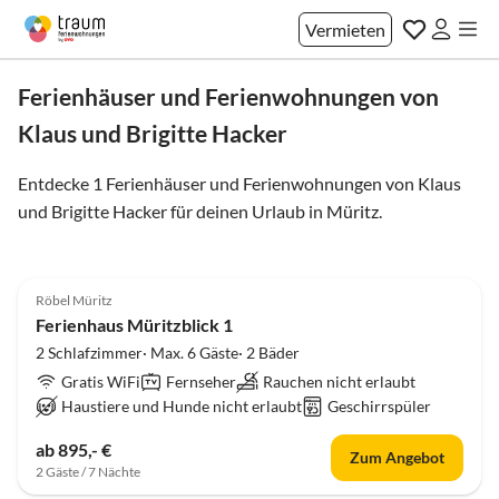
Vermieten
Ferienhäuser und Ferienwohnungen von
Klaus und Brigitte Hacker
Entdecke 1 Ferienhäuser und Ferienwohnungen von Klaus
und Brigitte Hacker für deinen Urlaub in
Müritz
.
Virtuelle
Tour
4.9
(7)
Top-Inserat
Röbel Müritz
Ferienhaus Müritzblick 1
2 Schlafzimmer· Max. 6 Gäste· 2 Bäder
Gratis WiFi
Fernseher
Rauchen nicht erlaubt
Haustiere und Hunde nicht erlaubt
Geschirrspüler
ab 895,- €
Zum Angebot
2 Gäste / 7 Nächte