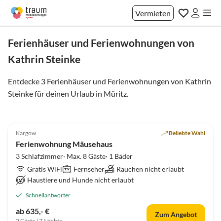
Vermieten
Ferienhäuser und Ferienwohnungen von
Kathrin Steinke
Entdecke 3 Ferienhäuser und Ferienwohnungen von Kathrin
Steinke für deinen Urlaub in
Müritz
.
5.0
(9)
Kargow
Beliebte Wahl
Ferienwohnung Mäusehaus
3 Schlafzimmer· Max. 8 Gäste· 1 Bäder
Gratis WiFi
Fernseher
Rauchen nicht erlaubt
Haustiere und Hunde nicht erlaubt
Schnellantworter
ab 635,- €
Zum Angebot
2 Gäste / 7 Nächte