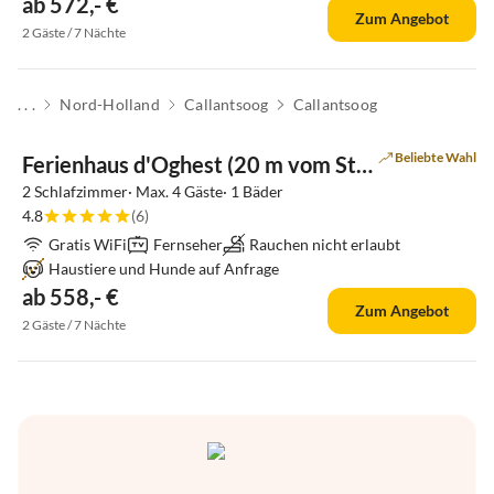
ab 572,- €
Zum Angebot
2 Gäste / 7 Nächte
. . .
Nord-Holland
Callantsoog
Callantsoog
Beliebte Wahl
Ferienhaus d'Oghest (20 m vom Strandeingang)
2 Schlafzimmer· Max. 4 Gäste· 1 Bäder
4.8
(6)
Gratis WiFi
Fernseher
Rauchen nicht erlaubt
Haustiere und Hunde auf Anfrage
ab 558,- €
Zum Angebot
2 Gäste / 7 Nächte