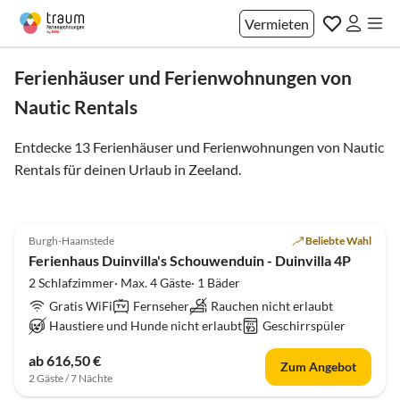
Vermieten
Ferienhäuser und Ferienwohnungen von
Nautic Rentals
Entdecke 13 Ferienhäuser und Ferienwohnungen von Nautic
Rentals für deinen Urlaub in
Zeeland
.
4.5
(1)
Burgh-Haamstede
Beliebte Wahl
Ferienhaus Duinvilla's Schouwenduin - Duinvilla 4P
2 Schlafzimmer· Max. 4 Gäste· 1 Bäder
Gratis WiFi
Fernseher
Rauchen nicht erlaubt
Haustiere und Hunde nicht erlaubt
Geschirrspüler
ab 616,50 €
Zum Angebot
2 Gäste / 7 Nächte