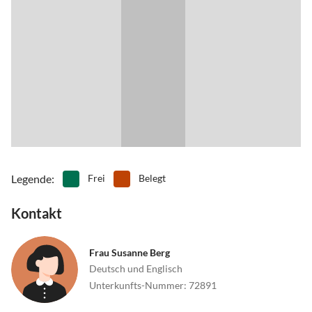
•
Sehenswürdigkeiten
•
Spielplatz
•
Surfen
•
Tauchen
•
Tennis
•
Vögel beobachten
•
Wandern
•
Wassersport
•
Water-Tubing
•
Wellness
•
Windsurfen
•
Zelten
•
Zoo
Legende
:
Frei
Belegt
Kontakt
Frau Susanne Berg
Deutsch und Englisch
Unterkunfts-Nummer
:
72891