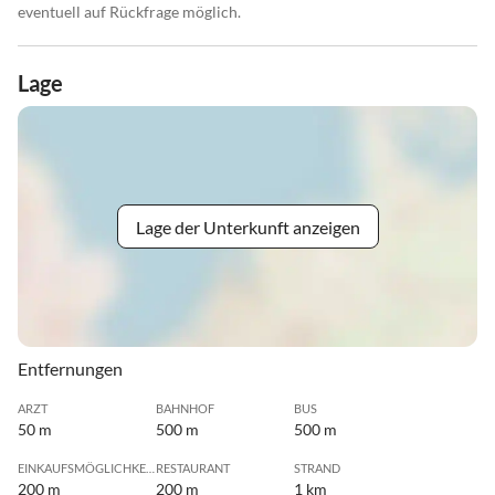
eventuell auf Rückfrage möglich.
Lage
Lage der Unterkunft anzeigen
Entfernungen
ARZT
BAHNHOF
BUS
50 m
500 m
500 m
EINKAUFSMÖGLICHKEIT
RESTAURANT
STRAND
200 m
200 m
1 km