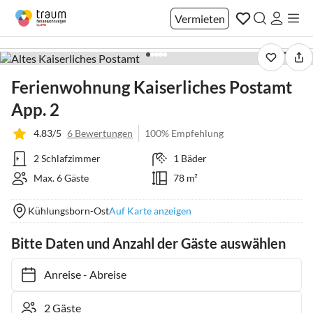
Vermieten
1 / 24
Ferienwohnung Kaiserliches Postamt
App. 2
4.83/5
6 Bewertungen
100% Empfehlung
2 Schlafzimmer
1 Bäder
Max. 6 Gäste
78 m²
Kühlungsborn-Ost
Auf Karte anzeigen
Bitte Daten und Anzahl der Gäste auswählen
Anreise
-
Abreise