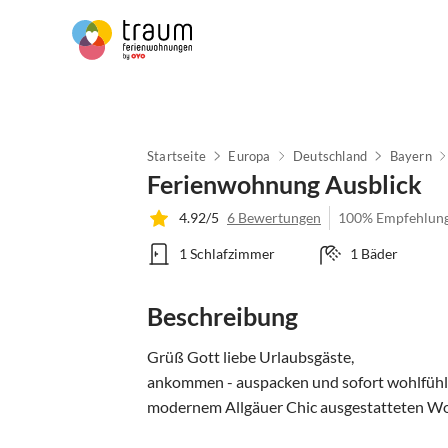
Startseite
Europa
Deutschland
Bayern
Ferienwohnung Ausblick
4.92/5
6 Bewertungen
100% Empfehlun
1 Schlafzimmer
1 Bäder
Beschreibung
Grüß Gott liebe Urlaubsgäste,

ankommen - auspacken und sofort wohlfühle
modernem Allgäuer Chic ausgestatteten Wohn