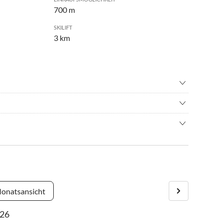
700 m
SKILIFT
3 km
teigen
•
Bergwandern
adverleih
•
Freibad
nd von Fischen mit freien Aussichtsverhältnissen über die
nbad
•
Inliner fahren
ie Hörnergruppe. Hier finden Sie angenehme Ruhe und können
nrichtung
•
Minigolf
ertsdorf abbiegen.
leben
•
Nordic Walking
n
•
Rodeln
bergpass.
tarten.
pin
•
Ski-Langlauf
rorte Obermaiselstein, Bolsterlang und Oberstdorf.
 beobachten
•
Wandern
onatsansicht
26