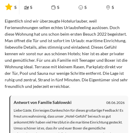
5
5
5
5
5
Eigentlich sind wir überzeugte Hotelurlauber, weil
Ferienwohnungen selten echtes Urlaubsfeeling auslösen. Doch
diese Wohnung hat uns schon beim ersten Besuch 2022 begeistert.
Man öffnet die Tür und ist sofort im Urlaub: maritime Einrichtung,
liebevolle Details, alles stimmig und einladend. Dieses Gefühl
kennen wir sonst nur aus schönen Hotels; hier ist es aber privater
und gemütlicher. Für uns als Familie mit Teenager und Boxer ist die
Wohnung ideal. Terrasse mit kleinem Rasen, Parkplatz direkt vor
der Tür, Pool und Sauna nur wenige Schritte entfernt. Die Lage ist
ruhig und zentral, Strand in fünf Minuten. Die Eigentümer sind sehr
freundlich und jederzeit erreichbar.
Antwort von Familie Sablowski
08.06.2026
Liebe Gäste, Einriesiges Dankeschön für dieses großartige Feedback! Es
freut uns wahnsinnig, dass unser „Hotel-Gefühl“ bei euch so gut
ankommt.Wir haben viel Herzblut in die maritime Einrichtung gesteckt.
Umso schöner ist es, dass ihr und euer Boxer die gemütliche