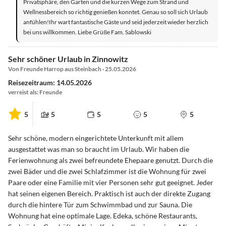
Privatsphäre, den Garten und die kurzen Wege zum Strand und
Wellnessbereich so richtig genießen konntet. Genau so soll sich Urlaub
anfühlen!Ihr wart fantastische Gäste und seid jederzeit wieder herzlich
bei uns willkommen. Liebe Grüße Fam. Sablowski
Sehr schöner Urlaub in Zinnowitz
Von Freunde Harrop aus Steinbach · 25.05.2026
Reisezeitraum: 14.05.2026
verreist als: Freunde
5
5
5
5
5
Sehr schöne, modern eingerichtete Unterkunft mit allem
ausgestattet was man so braucht im Urlaub. Wir haben die
Ferienwohnung als zwei befreundete Ehepaare genutzt. Durch die
zwei Bäder und die zwei Schlafzimmer ist die Wohnung für zwei
Paare oder eine Familie mit vier Personen sehr gut geeignet. Jeder
hat seinen eigenen Bereich. Praktisch ist auch der direkte Zugang
durch die hintere Tür zum Schwimmbad und zur Sauna. Die
Wohnung hat eine optimale Lage. Edeka, schöne Restaurants,