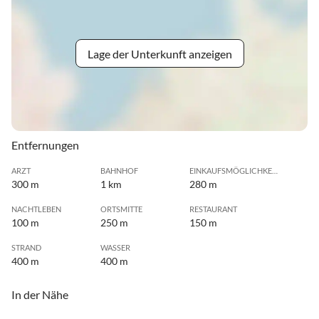
Lage der Unterkunft anzeigen
Entfernungen
ARZT
BAHNHOF
EINKAUFSMÖGLICHKEIT
300 m
1 km
280 m
NACHTLEBEN
ORTSMITTE
RESTAURANT
100 m
250 m
150 m
STRAND
WASSER
400 m
400 m
In der Nähe