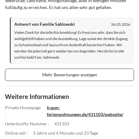
Seebrücke, Geschäfte, Minigolfanlage, alles in wenigen Minuten
fußläufig zu erreichen. Es hat uns allen sehr gut gefallen.
Antwort von Familie Sablowski
26.05.2026
Vielen Dank für die tolle Rückmeldung! Es freut uns sehr, dass Sie sich
wohlgefühlt haben und die Ausstattung, Lage sowie der direkte Zugang
zu Schwimmbad und Sauna Ihren Aufenthalt bereichert haben. Wir
würden Sie jederzeit gern wieder bei uns begrüßen. Herzliche Grüße
und bis bald Fam. Sablowski
Mehr Bewertungen anzeigen
Weitere Informationen
Private Homepage
traum-
:
ferienwohnungen.de/431103/webseite/
Unterkunfts-Nummer :
431103
Online seit :
3 Jahre und 6 Monate und 23 Tage