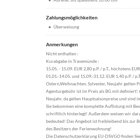
Zahlungsmöglichkeiten
•
Überweisung
Anmerkungen
Nicht enthalten :
Kurabgabe in Travemünde :
15.05. - 15.09. EUR 2,80 p.P. / p.T., höchstens EU
01.01.-14.05. und 15.09.-31.12. EUR 1,40 p.P. / p
Ostern,Weihnachten, Sylvester, Neujahr gelten P
Agenturgebühr ist im Preis als BG mit definier
Neujahr, da gelten Hauptsaisonpreise und sind im
Sie bekommen eine komplette Auflistung mit Be
schriftlich hinterlegt! Außerdem weisen wir dar
bedeuted! Das Angebot ist freibleibend bis zur
des Besitzers der Ferienwohnung!
Die Datenschutzerklärung EU-DSVGO finden Sie