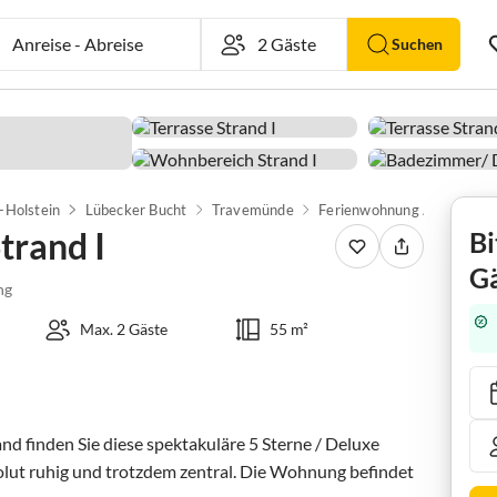
Anreise
-
Abreise
Suchen
-Holstein
Lübecker Bucht
Travemünde
Ferienwohnung Am Strand 
rand I
Bi
Gä
ng
Max. 2 Gäste
55 m²
d finden Sie diese spektakuläre 5 Sterne / Deluxe 
lut ruhig und trotzdem zentral. Die Wohnung befindet 