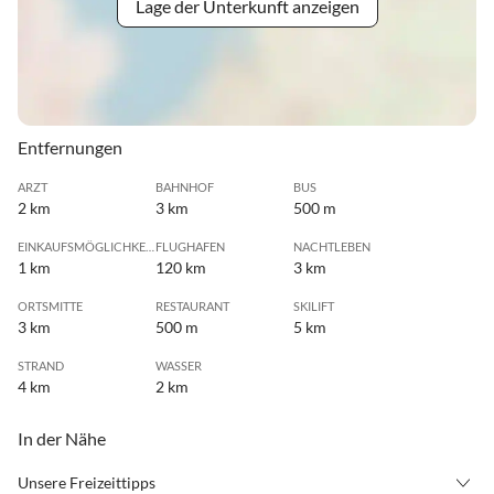
Lage der Unterkunft anzeigen
Entfernungen
ARZT
BAHNHOF
BUS
2 km
3 km
500 m
EINKAUFSMÖGLICHKEIT
FLUGHAFEN
NACHTLEBEN
1 km
120 km
3 km
ORTSMITTE
RESTAURANT
SKILIFT
3 km
500 m
5 km
STRAND
WASSER
4 km
2 km
In der Nähe
Unsere Freizeittipps