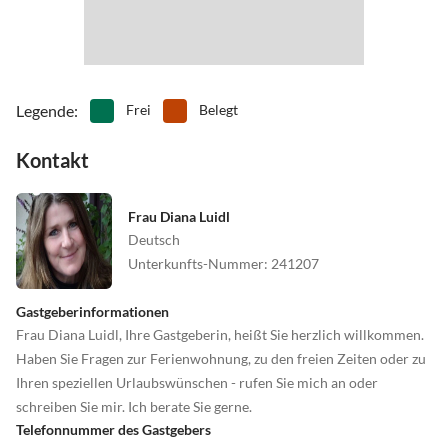
•
Spielplatz
•
Surfen
•
Tanzen
•
Tennis
•
Theater
•
Tretbootfahren
•
Wandern
•
Windsurfen
Legende
:
Frei
Belegt
Kontakt
Frau Diana Luidl
Deutsch
Unterkunfts-Nummer
:
241207
Gastgeberinformationen
Frau Diana Luidl, Ihre Gastgeberin, heißt Sie herzlich willkommen.
Haben Sie Fragen zur Ferienwohnung, zu den freien Zeiten oder zu
Ihren speziellen Urlaubswünschen - rufen Sie mich an oder
schreiben Sie mir. Ich berate Sie gerne.
Telefonnummer des Gastgebers