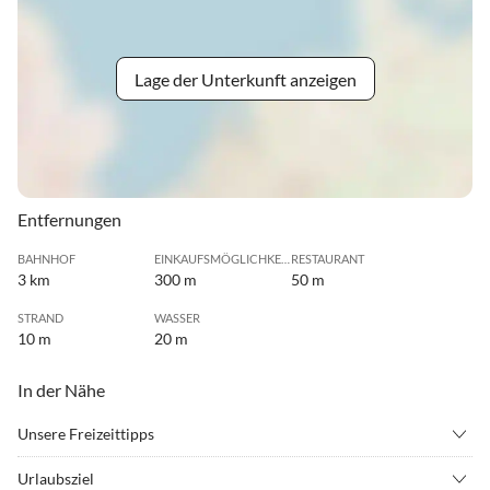
Lage der Unterkunft anzeigen
Entfernungen
BAHNHOF
EINKAUFSMÖGLICHKEIT
RESTAURANT
3 km
300 m
50 m
STRAND
WASSER
10 m
20 m
In der Nähe
Unsere Freizeittipps
•
Angeln
•
Fahrradverleih
Urlaubsziel