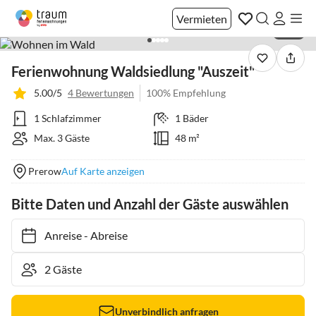
Vermieten
1 / 21
Ferienwohnung Waldsiedlung "Auszeit"
5.00/5
4 Bewertungen
100% Empfehlung
1 Schlafzimmer
1 Bäder
Max. 3 Gäste
48 m²
Prerow
Auf Karte anzeigen
Bitte Daten und Anzahl der Gäste auswählen
Anreise
-
Abreise
Unverbindlich anfragen