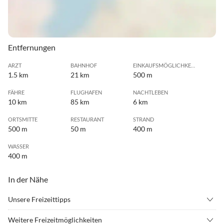
Entfernungen
ARZT
BAHNHOF
EINKAUFSMÖGLICHKEIT
1.5 km
21 km
500 m
FÄHRE
FLUGHAFEN
NACHTLEBEN
10 km
85 km
6 km
ORTSMITTE
RESTAURANT
STRAND
500 m
50 m
400 m
WASSER
400 m
In der Nähe
Unsere Freizeittipps
•
Angeln
•
Beachvolleyball
Weitere Freizeitmöglichkeiten