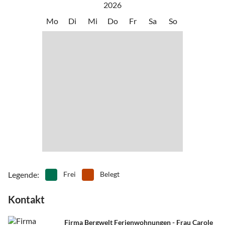
•
Kutschfahrten
•
Minigolf
2026
nach den ersten wärmenden Sonnenstrahlen auflösen. Zusammen
•
Mountainbiking
•
Museen
Mo
Di
Mi
Do
Fr
Sa
So
mit dem benachbarten Kleinwalsertal ist Oberstdorf das größte
•
Nordic Walking
•
Outlet-Shopping
Wander- und Bergsport-Gebiet am Nordrand der Alpen.
•
Radfahren/ Cycling
•
Reiten
•
Rodeln
•
Schlittschuhlaufen
Radfahren & Mountainbiken
•
Schwimmen
•
Sehenswürdigkeiten
Ob mit dem Rennrad, dem Mountainbike, E-Bike oder dem ganz
•
Ski-Alpin
•
Ski-Langlauf
normalen Dreigang-Fahrrad, in dieser reizvollen Bergwelt findet
•
Snowboard
•
Sommerrodelbahn
jeder seine Wege und Strecken. Von leicht ansteigenden Strecken
•
Spielplatz
•
Tennis
entlang wilder Bergbäche oder inmitten grüner Bergwälder bis hin
•
Vögel beobachten
•
Wandern
zur Trans-Alp-Etappe über den Schrofenpass ist in dieser
•
Wasserski
•
Wellness
herrlichen Berglandschaft alles zu finden.
Sommer-Bergbahn inklusive
Bergbahntickets für 8 Bahnen bei teilnehmenden Häusern im
Legende
:
Frei
Belegt
Übernachtungspreis enthalten. Grenzenlos Bergbahnfahren so oft
Sie möchten.
Kontakt
Winterwandern
Firma Bergwelt Ferienwohnungen - Frau Carole