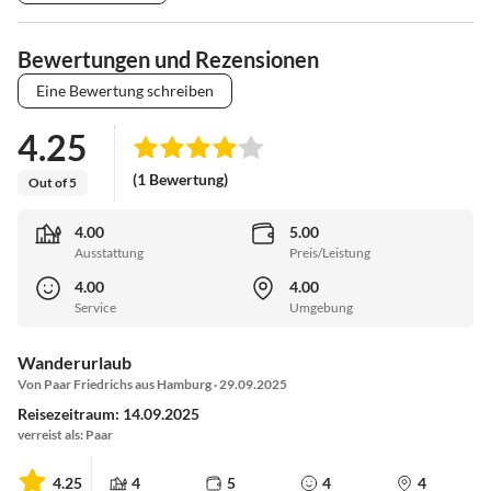
anspruchsvollen Schlittenpartie für die ganze Familie bietet
Oberstdorf Möglichkeiten für jeden Geschmack.
Bewertungen und Rezensionen
Eine Bewertung schreiben
4.25
(1 Bewertung)
Out of 5
4.00
5.00
Ausstattung
Preis/Leistung
4.00
4.00
Service
Umgebung
Wanderurlaub
Von Paar Friedrichs aus Hamburg · 29.09.2025
Reisezeitraum: 14.09.2025
verreist als: Paar
4.25
4
5
4
4