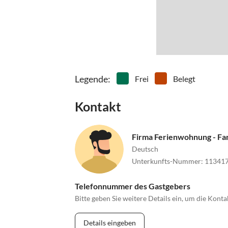
Von Westen:
A 6 bis zum Frankenthaler Kreuz auf die A 61 Ri
Richtung Neustadt/Weinstraße, Ausfahrt Deide
Legende
:
Frei
Belegt
Kontakt
Firma Ferienwohnung - Fam
Deutsch
Unterkunfts-Nummer
:
11341
Telefonnummer des Gastgebers
Bitte geben Sie weitere Details ein, um die Kon
Details eingeben