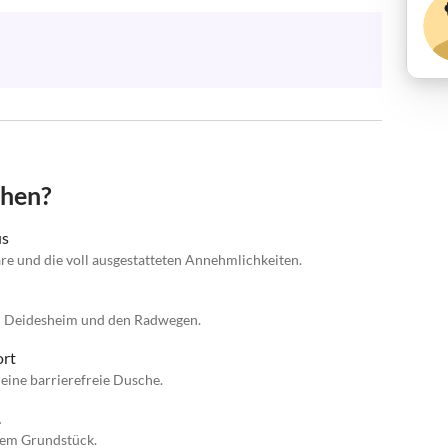
chen?
us
e und die voll ausgestatteten Annehmlichkeiten.
on Deidesheim und den Radwegen.
ort
eine barrierefreie Dusche.
.
 dem Grundstück.