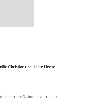
chtung Speyer, Autobahnkreuz Mutterstadt auf die A 65
sheim. B271 Niederkirchen
ilie Christian und Heike Heese
7
taktnummer des Gastgebers zu erhalten