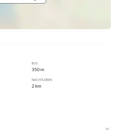
BUS
350 m
NACHTLEBEN
2 km