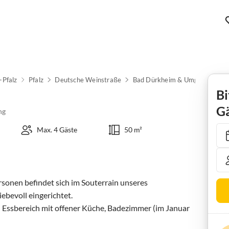
-Pfalz
Pfalz
Deutsche Weinstraße
Bad Dürkheim & Umgebung
Bi
Gä
ng
Max. 4 Gäste
50 m²
onen befindet sich im Souterrain unseres 
bevoll eingerichtet.

d Essbereich mit offener Küche, Badezimmer (im Januar 