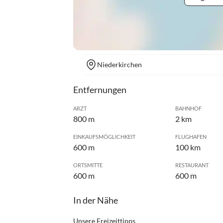
Niederkirchen
Entfernungen
ARZT
BAHNHOF
800 m
2 km
EINKAUFSMÖGLICHKEIT
FLUGHAFEN
600 m
100 km
ORTSMITTE
RESTAURANT
600 m
600 m
In der Nähe
Unsere Freizeittipps