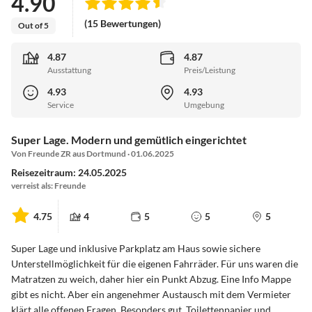
4.90
(15 Bewertungen)
Out of 5
4.87
4.87
Ausstattung
Preis/Leistung
4.93
4.93
Service
Umgebung
Super Lage. Modern und gemütlich eingerichtet
Von Freunde ZR aus Dortmund · 01.06.2025
Reisezeitraum: 24.05.2025
verreist als: Freunde
4.75
4
5
5
5
Super Lage und inklusive Parkplatz am Haus sowie sichere
Unterstellmöglichkeit für die eigenen Fahrräder. Für uns waren die
Matratzen zu weich, daher hier ein Punkt Abzug. Eine Info Mappe
gibt es nicht. Aber ein angenehmer Austausch mit dem Vermieter
klärt alle offenen Fragen. Besonders gut, Toilettenpapier und