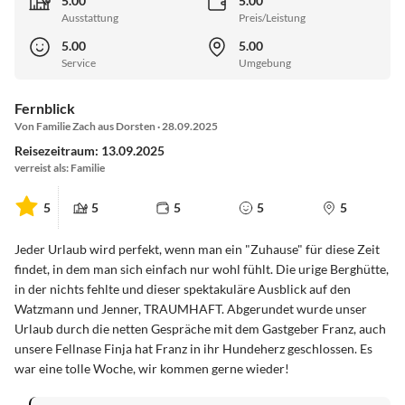
5.00
5.00
Ausstattung
Preis/Leistung
5.00
5.00
Service
Umgebung
Fernblick
Von Familie Zach aus Dorsten · 28.09.2025
Reisezeitraum: 13.09.2025
verreist als: Familie
5
5
5
5
5
Jeder Urlaub wird perfekt, wenn man ein "Zuhause" für diese Zeit
findet, in dem man sich einfach nur wohl fühlt. Die urige Berghütte,
in der nichts fehlte und dieser spektakuläre Ausblick auf den
Watzmann und Jenner, TRAUMHAFT. Abgerundet wurde unser
Urlaub durch die netten Gespräche mit dem Gastgeber Franz, auch
unsere Fellnase Finja hat Franz in ihr Hundeherz geschlossen. Es
war eine tolle Woche, wir kommen gerne wieder!