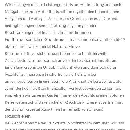
Wir erbringen unsere Leistungen stets unter Einhaltung und nach
Maßgabe der zum Aufenthaltszeitpunkt geltenden behördlichen
Vorgaben und Auflagen. Aus diesem Grunde kann es zu Corona
bedingten angemessenen Nutzungsregelungen oder
Beschränkungen bei Inanspruchnahme kommen.
Für ihre persönlichen Gründe auch in Zusammenhang mit covid-19
übernehmen wir keinerlei Haftung. Einige
Reiserücktrittsversicherungen bieten jedoch mittlerweile
Zusatzleistung für persönlich angeordnete Quarantäne, etc. an.
Einen lang ersehnten Urlaub nicht antreten und dennoch dafür
bezahlen zu müssen, ist sicherlich ärgerlich. Um bei
unvorhersehbaren Ereignissen, wie Krankheit, Arbeitsverlust, etc.
zumindest den größten finanziellen Verlust abwenden zu können,
empfehlen wir unseren Gästen immer den Abschluss einer solchen
Reisekostenrücktrittsversicherung! Achtung: Diese ist zeitnah mit
der Buchungsbestätigung (meist innerhalb von 3 Tagen)
abzuschließen.
Bei Kenntnisnahme des Rücktritts in Schriftform bemühen wir uns
in Zusammenarbeit mit dem Tourismusbüro in angemessener Form