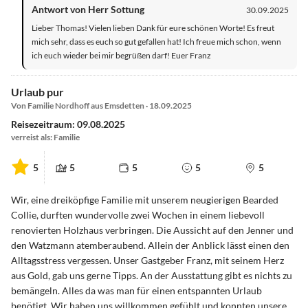
Antwort von Herr Sottung
30.09.2025
Lieber Thomas! Vielen lieben Dank für eure schönen Worte! Es freut
mich sehr, dass es euch so gut gefallen hat! Ich freue mich schon, wenn
ich euch wieder bei mir begrüßen darf! Euer Franz
Urlaub pur
Von Familie Nordhoff aus Emsdetten · 18.09.2025
Reisezeitraum: 09.08.2025
verreist als: Familie
5
5
5
5
5
Wir, eine dreiköpfige Familie mit unserem neugierigen Bearded
Collie, durften wundervolle zwei Wochen in einem liebevoll
renovierten Holzhaus verbringen. Die Aussicht auf den Jenner und
den Watzmann atemberaubend. Allein der Anblick lässt einen den
Alltagsstress vergessen. Unser Gastgeber Franz, mit seinem Herz
aus Gold, gab uns gerne Tipps. An der Ausstattung gibt es nichts zu
bemängeln. Alles da was man für einen entspannten Urlaub
benötigt. Wir haben uns willkommen gefühlt und konnten unsere