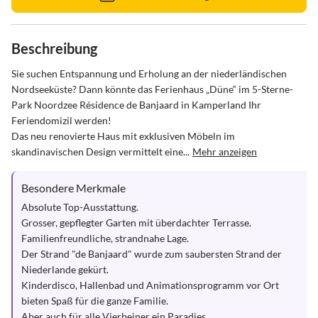
Beschreibung
Sie suchen Entspannung und Erholung an der niederländischen 
Nordseeküste? Dann könnte das Ferienhaus „Düne“ im 5-Sterne-
Park Noordzee Résidence de Banjaard in Kamperland Ihr 
Feriendomizil werden!

Das neu renovierte Haus mit exklusiven Möbeln im 
skandinavischen Design vermittelt eine...
Mehr anzeigen
Besondere Merkmale
Absolute Top-Ausstattung.

Grosser, gepflegter Garten mit überdachter Terrasse.

Familienfreundliche, strandnahe Lage.

Der Strand "de Banjaard" wurde zum saubersten Strand der 
Niederlande gekürt.

Kinderdisco, Hallenbad und Animationsprogramm vor Ort 
bieten Spaß für die ganze Familie.

Aber auch für alle Vierbeiner ein Paradies.