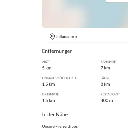
Julianadorp
Entfernungen
ARZT
BAHNHOF
5 km
7 km
EINKAUFSMÖGLICHKEIT
FÄHRE
1.5 km
8 km
ORTSMITTE
RESTAURANT
1.5 km
400 m
In der Nähe
Unsere Freizeittipps