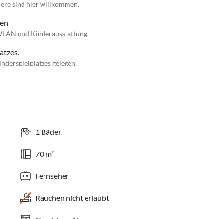
iere sind hier willkommen.
ien
, WLAN und Kinderausstattung.
atzes.
nderspielplatzes gelegen.
1 Bäder
70 m²
Fernseher
Rauchen nicht erlaubt