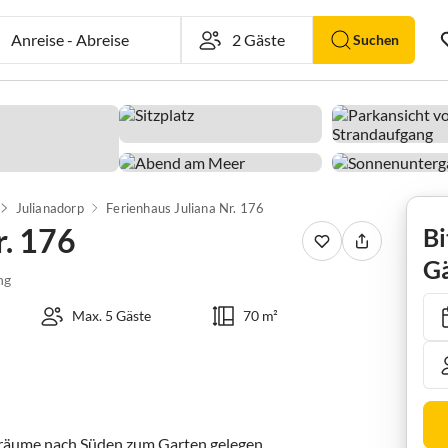
Anreise
-
Abreise
Suchen
Julianadorp
Ferienhaus Juliana Nr. 176
r. 176
Bi
Gä
ng
Max. 5 Gäste
70 m²
räume nach Süden zum Garten gelegen.
