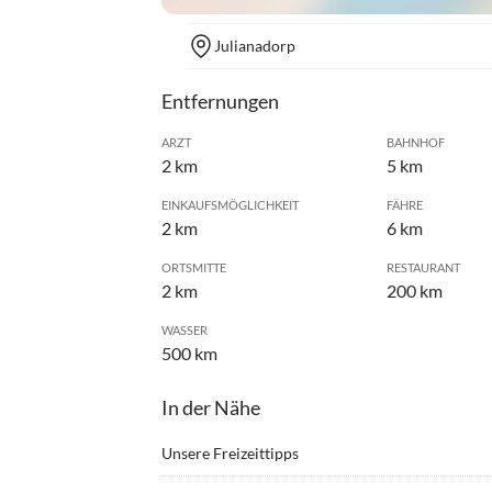
Julianadorp
Entfernungen
ARZT
BAHNHOF
2 km
5 km
EINKAUFSMÖGLICHKEIT
FÄHRE
2 km
6 km
ORTSMITTE
RESTAURANT
2 km
200 km
WASSER
500 km
In der Nähe
Unsere Freizeittipps
•
Angeln
•
Bowli