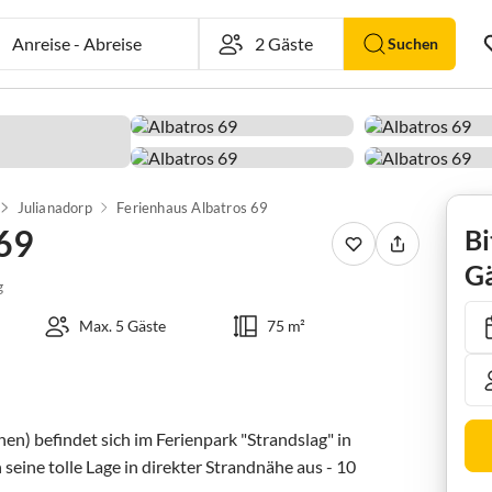
Anreise
-
Abreise
Suchen
Julianadorp
Ferienhaus Albatros 69
 69
Bi
Gä
g
Max. 5 Gäste
75 m²
n) befindet sich im Ferienpark "Strandslag" in 
seine tolle Lage in direkter Strandnähe aus - 10 