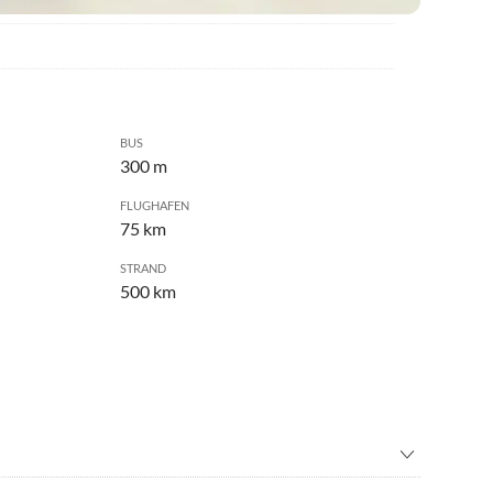
BUS
300 m
FLUGHAFEN
75 km
STRAND
500 km
ng
•
Fahrradverleih