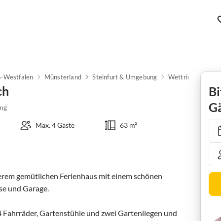
n-Westfalen
Münsterland
Steinfurt & Umgebung
Wettringen (Müns
ch
Bi
Gä
ng
Max. 4 Gäste
63 m²
serem gemütlichen Ferienhaus mit einem schönen 
e und Garage. 

 Fahrräder, Gartenstühle und zwei Gartenliegen und 