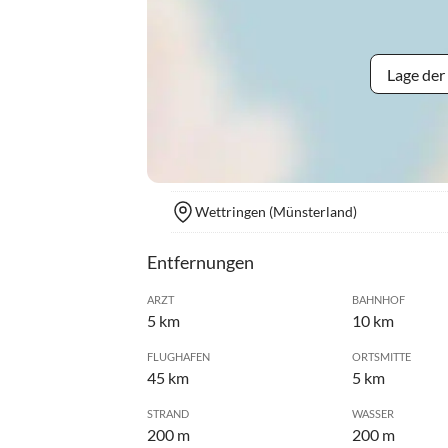
Lage der
Wettringen (Münsterland)
Entfernungen
ARZT
BAHNHOF
5 km
10 km
FLUGHAFEN
ORTSMITTE
45 km
5 km
STRAND
WASSER
200 m
200 m