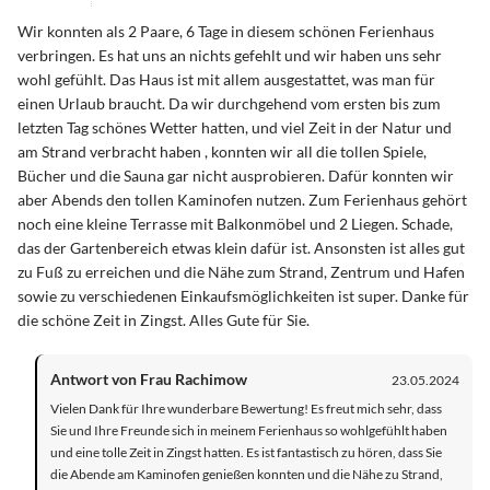
Wir konnten als 2 Paare, 6 Tage in diesem schönen Ferienhaus
verbringen. Es hat uns an nichts gefehlt und wir haben uns sehr
wohl gefühlt. Das Haus ist mit allem ausgestattet, was man für
einen Urlaub braucht. Da wir durchgehend vom ersten bis zum
letzten Tag schönes Wetter hatten, und viel Zeit in der Natur und
am Strand verbracht haben , konnten wir all die tollen Spiele,
Bücher und die Sauna gar nicht ausprobieren. Dafür konnten wir
aber Abends den tollen Kaminofen nutzen. Zum Ferienhaus gehört
noch eine kleine Terrasse mit Balkonmöbel und 2 Liegen. Schade,
das der Gartenbereich etwas klein dafür ist. Ansonsten ist alles gut
zu Fuß zu erreichen und die Nähe zum Strand, Zentrum und Hafen
sowie zu verschiedenen Einkaufsmöglichkeiten ist super. Danke für
die schöne Zeit in Zingst. Alles Gute für Sie.
Antwort von Frau Rachimow
23.05.2024
Vielen Dank für Ihre wunderbare Bewertung! Es freut mich sehr, dass
Sie und Ihre Freunde sich in meinem Ferienhaus so wohlgefühlt haben
und eine tolle Zeit in Zingst hatten. Es ist fantastisch zu hören, dass Sie
die Abende am Kaminofen genießen konnten und die Nähe zu Strand,