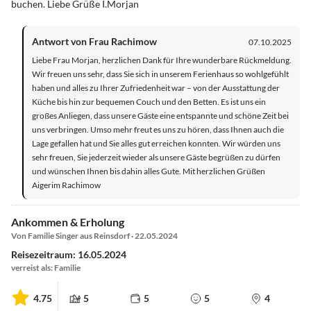
buchen. Liebe Grüße I.Morjan
Antwort von Frau Rachimow
07.10.2025
Liebe Frau Morjan, herzlichen Dank für Ihre wunderbare Rückmeldung.
Wir freuen uns sehr, dass Sie sich in unserem Ferienhaus so wohlgefühlt
haben und alles zu Ihrer Zufriedenheit war – von der Ausstattung der
Küche bis hin zur bequemen Couch und den Betten. Es ist uns ein
großes Anliegen, dass unsere Gäste eine entspannte und schöne Zeit bei
uns verbringen. Umso mehr freut es uns zu hören, dass Ihnen auch die
Lage gefallen hat und Sie alles gut erreichen konnten. Wir würden uns
sehr freuen, Sie jederzeit wieder als unsere Gäste begrüßen zu dürfen
und wünschen Ihnen bis dahin alles Gute. Mit herzlichen Grüßen
Aigerim Rachimow
Ankommen & Erholung
Von Familie Singer aus Reinsdorf · 22.05.2024
Reisezeitraum: 16.05.2024
verreist als: Familie
4.75
5
5
5
4