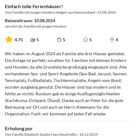
Einfach tolle Ferienhäuser!
Von Familie mit jungen Kindern Helgert aus Deutschland · 23.08.2024
Reisezeitraum: 10.08.2024
verreist als: Familie mit jungen Kindern
4.75
5
5
5
4
Wir haben im August 2024 als Familie alle drei Häuser gemietet.
Die Anlage ist perfekt, vorallem für Familien mit kleinen Kindern
und Hunden, da alle Grundstücke großzügig eingezäunt sind. Alle
vorhandenen Spa- und Sport-Angebote (Spa-Bad, Jacuzzi, Saunen,
Tennisplatz, Fußballplatz, Tischtennisplatte, Angeln vom Boot)
wurden ausgiebig genutzt. Die Häuser sind top modern und es
fehlte an nichts. Rundum gab es einige Ausflugsmöglichkeiten
(Karlskrona, Elchpark, Öland). Danke auch an Peter für die gute
Betreuung vor Ort und auch an Herrn Kleemann für die
Organisation. Fazit: wir kommen auf jeden Fall wieder
Erholung pur
Von Familie Elisabeth Susdorf aus Neustrelitz · 18.12.2019