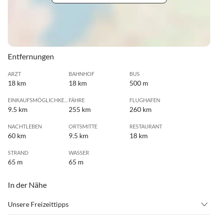
Entfernungen
ARZT
BAHNHOF
BUS
18 km
18 km
500 m
EINKAUFSMÖGLICHKEIT
FÄHRE
FLUGHAFEN
9.5 km
255 km
260 km
NACHTLEBEN
ORTSMITTE
RESTAURANT
60 km
9.5 km
18 km
STRAND
WASSER
65 m
65 m
In der Nähe
Unsere Freizeittipps