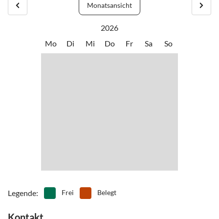
•
Kultur
•
Kureinrichtung
Monatsansicht
•
Minigolf
•
Mountainbiking
2026
•
Museen
•
Nachtleben
•
Nordic Walking
•
Paragliding
Mo
Di
Mi
Do
Fr
Sa
So
•
Radfahren/ Cycling
•
Reiten
•
Rodeln
•
Schlittschuhlaufen
•
Schwimmen
•
Segelfliegen
•
Segeln
•
Sehenswürdigkeiten
•
Ski-Alpin
•
Ski-Langlauf
•
Snowboard
•
Sommerrodelbahn
•
Squash
•
Tennis
•
Thermalbäder
•
Vögel beobachten
•
Wandern
•
Zelten
Legende
:
Frei
Belegt
Kontakt