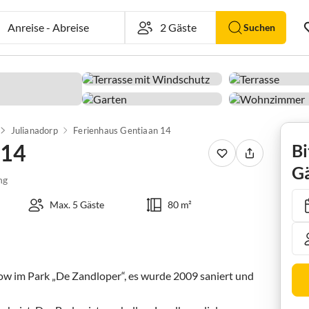
Anreise
-
Abreise
Suchen
Julianadorp
Ferienhaus Gentiaan 14
 14
Bi
Gä
ng
Max. 5 Gäste
80 m²
ow im Park „De Zandloper“, es wurde 2009 saniert und 