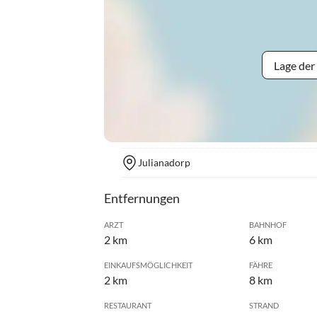
Lage der
Julianadorp
Entfernungen
ARZT
BAHNHOF
2 km
6 km
EINKAUFSMÖGLICHKEIT
FÄHRE
2 km
8 km
RESTAURANT
STRAND