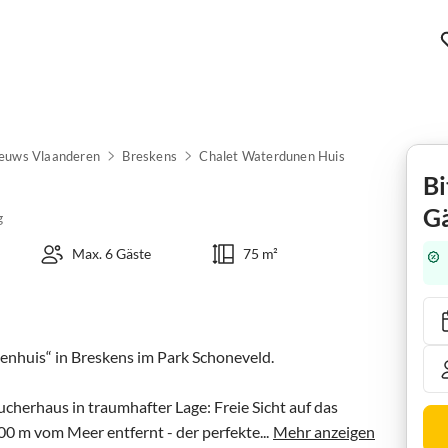
euws Vlaanderen
Breskens
Chalet Waterdunen Huis
Bi
Gä
g
Max. 6 Gäste
75 m²
huis“ in Breskens im Park Schoneveld. 

cherhaus in traumhafter Lage: Freie Sicht auf das 
 m vom Meer entfernt - der perfekte...
Mehr anzeigen