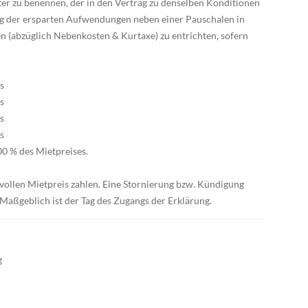
ter zu benennen, der in den Vertrag zu denselben Konditionen
ung der ersparten Aufwendungen neben einer Pauschalen in
n (abzüglich Nebenkosten & Kurtaxe) zu entrichten, sofern
s
s
s
s
00 % des Mietpreises.
 vollen Mietpreis zahlen. Eine Stornierung bzw. Kündigung
. Maßgeblich ist der Tag des Zugangs der Erklärung.
g