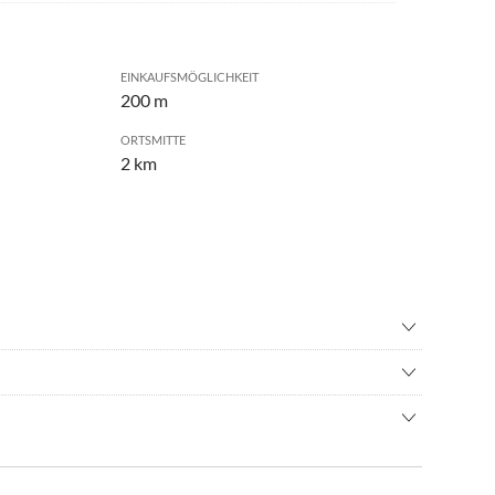
EINKAUFSMÖGLICHKEIT
200 m
ORTSMITTE
2 km
ng
•
Erlebnisbad
nbad
•
Inliner fahren
 sehr breiten Sandstrand mit tollen Strandpavillons, die zum
urfen
•
Kultur
inladen.
en
•
Nordic Walking
utobahnen und Bundesstrassen.
n
•
Schifffahrt/Bootstour
reifte Leuchtturm ist ein beliebtes Fotomotiv und kann an
n
•
Sehenswürdigkeiten