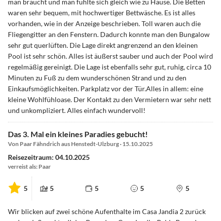
man braucht und man fühlte sich gleich wie zu Hause. Die Betten
waren sehr bequem, mit hochwertiger Bettwäsche. Es ist alles
vorhanden, wie in der Anzeige beschrieben. Toll waren auch die
Fliegengitter an den Fenstern. Dadurch konnte man den Bungalow
sehr gut querlüften. Die Lage direkt angrenzend an den kleinen
Pool ist sehr schön. Alles ist äußerst sauber und auch der Pool wird
regelmäßig gereinigt. Die Lage ist ebenfalls sehr gut, ruhig, circa 10
Minuten zu Fuß zu dem wunderschönen Strand und zu den
Einkaufsmöglichkeiten. Parkplatz vor der Tür.Alles in allem: eine
kleine Wohlfühloase. Der Kontakt zu den Vermietern war sehr nett
und unkompliziert. Alles einfach wundervoll!
Das 3. Mal ein kleines Paradies gebucht!
Von Paar Fähndrich aus Henstedt-Ulzburg · 15.10.2025
Reisezeitraum: 04.10.2025
verreist als: Paar
5
5
5
5
5
Wir blicken auf zwei schöne Aufenthalte im Casa Jandia 2 zurück