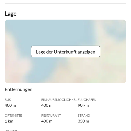
Lage
Lage der Unterkunft anzeigen
Entfernungen
BUS
EINKAUFSMÖGLICHKEIT
FLUGHAFEN
400 m
400 m
90 km
ORTSMITTE
RESTAURANT
STRAND
1 km
400 m
350 m