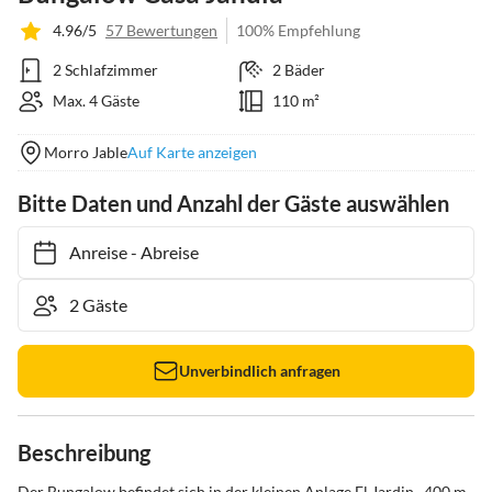
4.96/5
57 Bewertungen
100% Empfehlung
2 Schlafzimmer
2 Bäder
Max. 4 Gäste
110 m²
Morro Jable
Auf Karte anzeigen
Bitte Daten und Anzahl der Gäste auswählen
Anreise
-
Abreise
Unverbindlich anfragen
Beschreibung
Der Bungalow befindet sich in der kleinen Anlage El Jardin,  400 m 