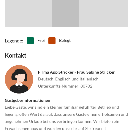
•
Radfahren/ Cycling
•
Rafting
•
Reiten
•
Rudern
•
Schifffahrt/Bootstour
•
Schwimmen
•
Segeln
•
Sehenswürdigkeiten
•
Sommerrodelbahn
•
Spielplatz
•
Surfen
•
Tanzen
Legende
:
Frei
Belegt
•
Tennis
•
Theater
•
Thermalbäder
•
Tischtennis
Kontakt
•
Tretbootfahren
•
Vögel beobachten
•
Volleyball
•
Wandern
Firma App.Stricker - Frau Sabine Stricker
•
Wassersport
•
Weinprobe
Deutsch, Englisch und Italienisch
•
Wellness
•
Windsurfen
Unterkunfts-Nummer
:
80702
Gastgeberinformationen
Liebe Gäste, wir sind ein kleiner familiär geführter Betrieb und
legen großen Wert darauf, dass unsere Gäste einen erholsamen und
angenehmen Urlaub bei uns verbringen können. Wir bieten ein
Erwachsenenhaus und würden uns sehr auf Sie freuen !