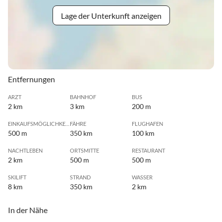
Lage der Unterkunft anzeigen
Entfernungen
ARZT
BAHNHOF
BUS
2 km
3 km
200 m
EINKAUFSMÖGLICHKEIT
FÄHRE
FLUGHAFEN
500 m
350 km
100 km
NACHTLEBEN
ORTSMITTE
RESTAURANT
2 km
500 m
500 m
SKILIFT
STRAND
WASSER
8 km
350 km
2 km
In der Nähe