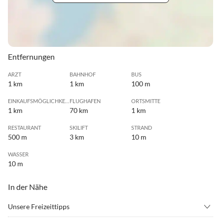
Entfernungen
ARZT
BAHNHOF
BUS
1 km
1 km
100 m
EINKAUFSMÖGLICHKEIT
FLUGHAFEN
ORTSMITTE
1 km
70 km
1 km
RESTAURANT
SKILIFT
STRAND
500 m
3 km
10 m
WASSER
10 m
In der Nähe
Unsere Freizeittipps