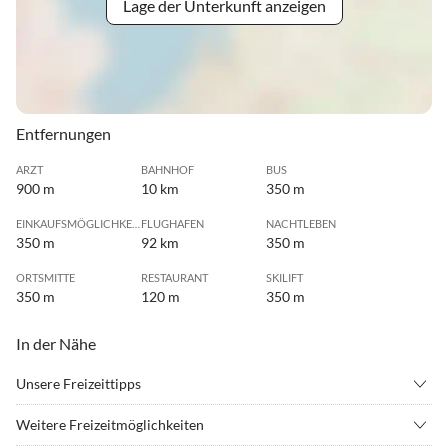
Lage der Unterkunft anzeigen
Entfernungen
ARZT
BAHNHOF
BUS
900 m
10 km
350 m
EINKAUFSMÖGLICHKEIT
FLUGHAFEN
NACHTLEBEN
350 m
92 km
350 m
ORTSMITTE
RESTAURANT
SKILIFT
350 m
120 m
350 m
In der Nähe
Unsere Freizeittipps
•
Angeln
•
Bergsteigen
Weitere Freizeitmöglichkeiten
•
Bergwandern
•
Erlebnisbad