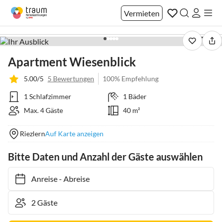
Vermieten
1 / 19
Apartment Wiesenblick
5.00/5
5 Bewertungen
100% Empfehlung
1 Schlafzimmer
1 Bäder
Max. 4 Gäste
40 m²
Riezlern
Auf Karte anzeigen
Bitte Daten und Anzahl der Gäste auswählen
Anreise
-
Abreise