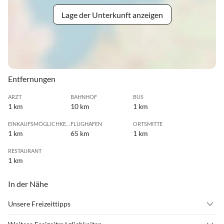
Lage der Unterkunft anzeigen
Entfernungen
ARZT
BAHNHOF
BUS
1 km
10 km
1 km
EINKAUFSMÖGLICHKEIT
FLUGHAFEN
ORTSMITTE
1 km
65 km
1 km
RESTAURANT
1 km
In der Nähe
Unsere Freizeittipps
•
Badminton
•
Bogenschießen