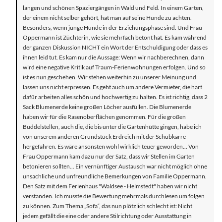
langen und schönen Spaziergängen in Wald und Feld. In einem Garten,
der einem nicht selber gehört, hat man auf seine Hunde zu achten.
Besonders, wenn junge Hunde in der Erziehungsphase sind. Und Frau
Oppermann ist Züchterin, wie sie mehrfach betont hat. Es kam während
der ganzen Diskussion NICHT ein Wort der Entschuldigung oder dass es
ihnen leid tut. Es kam nur die Aussage: Wenn wir nachberechnen, dann
wird eine negative Kritik auf Traum-Ferienwohnungen erfolgen. Und so
ist es nun geschehen. Wir stehen weiterhin zu unserer Meinung und
lassen uns nicht erpressen. Es geht auch um andere Vermieter, die hart
dafür arbeiten alles schön und hochwertig zu halten. Es ist richtig, dass 2
Sack Blumenerde keine großen Löcher ausfüllen. Die Blumenerde
haben wir für die Rasenoberflächen genommen. Für die großen
Buddelstellen, auch die, die bis unter die Gartenhütte gingen, habe ich
von unserem anderen Grundstück Erdreich mit der Schubkarre
hergefahren. Es wäre ansonsten wohl wirklich teuer geworden... Von
Frau Oppermann kam dazu nur der Satz, dass wir Stellen im Garten
betonieren sollten... Ein vernünftiger Austausch war nicht möglich ohne
unsachliche und unfreundliche Bemerkungen von Familie Oppermann.
Den Satz mit dem Ferienhaus "Waldsee - Helmstedt" haben wir nicht
verstanden. Ich musste die Bewertung mehrmals durchlesen um folgen
zu können. Zum Thema „Sofa“, das nun plötzlich schlecht ist: Nicht
jedem gefällt die eine oder andere Stilrichtung oder Ausstattung in