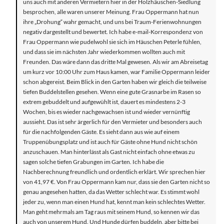
uns auch mit anderen Vermietern hier in der Holzhäuschen-Siedlung
besprochen, alle waren unserer Meinung. Frau Oppermann hat nun
ihre „Drohung“ wahr gemacht, und uns bei Traum-Ferienwohnungen
negativ dargestellt und bewertet. Ich habe e-mail-Korrespondenz von
Frau Oppermann wie pudelwohl sie sich im Häuschen Peterle fühlen,
und dass sie im nächsten Jahr wiederkommen wollten auch mit
Freunden. Das wäre dann das dritte Mal gewesen. Als wir am Abreisetag
um kurz vor 10:00 Uhr zum Haus kamen, war Familie Oppermann leider
schon abgereist. Beim Blick in den Garten haben wir gleich die teilweise
tiefen Buddelstellen gesehen. Wenn eine gute Grasnarbe im Rasen so
extrem gebuddelt und aufgewühlt ist, dauert es mindestens 2-3
Wochen, bis es wieder nachgewachsen ist und wieder vernünftig
aussieht. Das ist sehr ärgerlich für den Vermieter und besonders auch
für die nachfolgenden Gäste. Es sieht dann aus wie auf einem
Truppenübungsplatz und ist auch für Gäste ohne Hund nicht schön
anzuschauen. Man hinterlässt als Gast nicht einfach ohne etwas zu
sagen solche tiefen Grabungen im Garten. Ich habe die
Nachberechnung freundlich und ordentlich erklärt. Wir sprechen hier
von 41,97 €. Von Frau Oppermann kam nur, dass sie den Garten nicht so
genau angesehen hatten, da das Wetter schlecht war. Es stimmt wohl
jeder zu, wenn man einen Hund hat, kennt man kein schlechtes Wetter.
Man geht mehrmals am Tag raus mit seinem Hund, so kennen wir das
auch von unserem Hund. Und Hunde dürfen buddeln, aber bitte bei