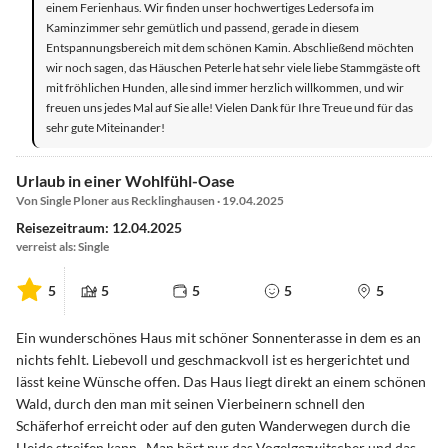
einem Ferienhaus. Wir finden unser hochwertiges Ledersofa im
Kaminzimmer sehr gemütlich und passend, gerade in diesem
Entspannungsbereich mit dem schönen Kamin. Abschließend möchten
wir noch sagen, das Häuschen Peterle hat sehr viele liebe Stammgäste oft
mit fröhlichen Hunden, alle sind immer herzlich willkommen, und wir
freuen uns jedes Mal auf Sie alle! Vielen Dank für Ihre Treue und für das
sehr gute Miteinander!
Urlaub in einer Wohlfühl-Oase
Von Single Ploner aus Recklinghausen · 19.04.2025
Reisezeitraum: 12.04.2025
verreist als: Single
5
5
5
5
5
Ein wunderschönes Haus mit schöner Sonnenterasse in dem es an
nichts fehlt. Liebevoll und geschmackvoll ist es hergerichtet und
lässt keine Wünsche offen. Das Haus liegt direkt an einem schönen
Wald, durch den man mit seinen Vierbeinern schnell den
Schäferhof erreicht oder auf den guten Wanderwegen durch die
Heide streifen kann . Man hört nur das Vogelgezwitscher und das