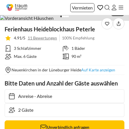
Vermieten
1 / 35
Ferienhaus Heideblockhaus Peterle
4.91/5
11 Bewertungen
100% Empfehlung
3 Schlafzimmer
1 Bäder
Max. 6 Gäste
90 m²
Neuenkirchen in der Lüneburger Heide
Auf Karte anzeigen
Bitte Daten und Anzahl der Gäste auswählen
Anreise
-
Abreise
Unverbindlich anfragen