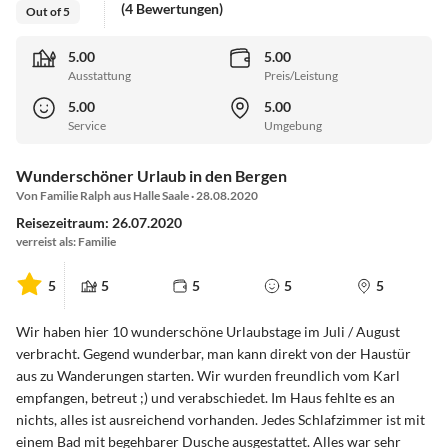
(4 Bewertungen)
Out of 5
5.00
5.00
Ausstattung
Preis/Leistung
5.00
5.00
Service
Umgebung
Wunderschöner Urlaub in den Bergen
Von Familie Ralph aus Halle Saale · 28.08.2020
Reisezeitraum: 26.07.2020
verreist als: Familie
5
5
5
5
5
Wir haben hier 10 wunderschöne Urlaubstage im Juli / August
verbracht. Gegend wunderbar, man kann direkt von der Haustür
aus zu Wanderungen starten. Wir wurden freundlich vom Karl
empfangen, betreut ;) und verabschiedet. Im Haus fehlte es an
nichts, alles ist ausreichend vorhanden. Jedes Schlafzimmer ist mit
einem Bad mit begehbarer Dusche ausgestattet. Alles war sehr