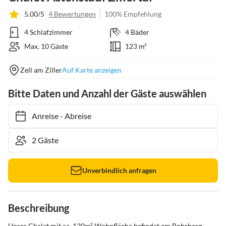
5.00/5
4 Bewertungen
100% Empfehlung
4 Schlafzimmer
4 Bäder
Max. 10 Gäste
123 m²
Zell am Ziller
Auf Karte anzeigen
Bitte Daten und Anzahl der Gäste auswählen
Anreise
-
Abreise
Unverbindlich anfragen
Beschreibung
Unser Chalet mit ca. 120m² Wohnfläche befindet am Rohrberg 