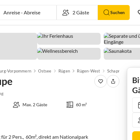
Anreise
-
Abreise
Suchen
urg-Vorpommern
Ostsee
Rügen
Rügen-West
Schaprode
Fer
upe
Bi
Gä
ng
Max. 2 Gäste
60 m²
ür 2 Pers.,  60m², direkt am Nationalpark 