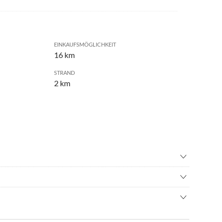
EINKAUFSMÖGLICHKEIT
16 km
STRAND
2 km
inton
•
Bowling
nisbad
•
Fahrradverleih
andstrand, der ideal zum Baden einläd. Außerdem befindet
ad
•
Golf
 für Ausflüge zur Insel Hiddensee oder als Start zum
rundfahrt
•
Hallenbad
r auch eine Anreise mit den Bahn ist möglich. Die Fahrt vom
r fahren
•
Joggen
 geregelt.