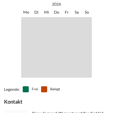
•
Spielplatz
•
Surfen
jeder Jahreszeit einen Besuch wert.
2026
•
Wandern
•
Wassersport
Mo
Di
Mi
Do
Fr
Sa
So
Legende
:
Frei
Belegt
Kontakt