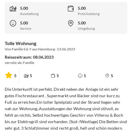
5.00
5.00
Ausstattung
Preis/Leistung
5.00
5.00
Service
Umgebung
Tolle Wohnung
Von Familie S & Y aus Hanmburg · 13.06.2023
Reisezeitraum: 08.06.2023
verreist als: Familie
5
5
5
5
5
Die Unterkunft ist perfekt. Direkt neben der Anlage ist ein sehr
gutes Fischrestaurant . Supermarkt und Bäcker sind nur kurz zu
Fuß zu erreichen.Ein toller Spielplatz und der Strand liegen sehr
nah zur Wohnung..Ausstattungen der Wohnung sind stilvoll, es
fehlt an nichts. Selbst hochwertiges Geschirr von Villeroy & Boch
bis zur Elektrogrill sind vorhanden. (Süd-/Westlage) Die Betten sind
sehr gut. 3 Schlafzimmer sind recht groß, hell und schön modern.