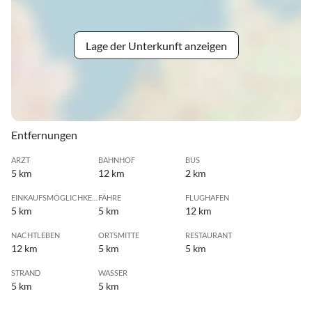
Lage der Unterkunft anzeigen
Entfernungen
ARZT
BAHNHOF
BUS
5 km
12 km
2 km
EINKAUFSMÖGLICHKEIT
FÄHRE
FLUGHAFEN
5 km
5 km
12 km
NACHTLEBEN
ORTSMITTE
RESTAURANT
12 km
5 km
5 km
STRAND
WASSER
5 km
5 km