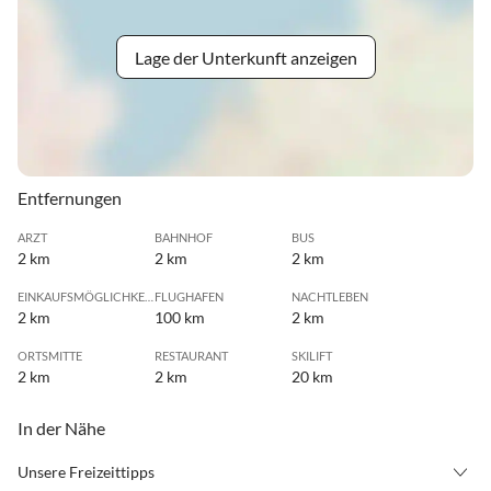
Lage der Unterkunft anzeigen
Entfernungen
ARZT
BAHNHOF
BUS
2 km
2 km
2 km
EINKAUFSMÖGLICHKEIT
FLUGHAFEN
NACHTLEBEN
2 km
100 km
2 km
ORTSMITTE
RESTAURANT
SKILIFT
2 km
2 km
20 km
In der Nähe
Unsere Freizeittipps