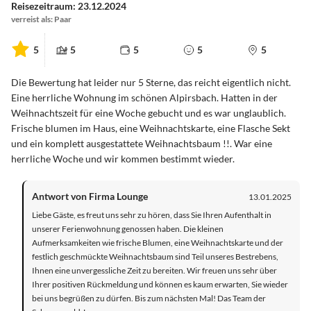
Reisezeitraum: 23.12.2024
verreist als: Paar
5
5
5
5
5
Die Bewertung hat leider nur 5 Sterne, das reicht eigentlich nicht.
Eine herrliche Wohnung im schönen Alpirsbach. Hatten in der
Weihnachtszeit für eine Woche gebucht und es war unglaublich.
Frische blumen im Haus, eine Weihnachtskarte, eine Flasche Sekt
und ein komplett ausgestattete Weihnachtsbaum !!. War eine
herrliche Woche und wir kommen bestimmt wieder.
Antwort von Firma Lounge
13.01.2025
Liebe Gäste, es freut uns sehr zu hören, dass Sie Ihren Aufenthalt in
unserer Ferienwohnung genossen haben. Die kleinen
Aufmerksamkeiten wie frische Blumen, eine Weihnachtskarte und der
festlich geschmückte Weihnachtsbaum sind Teil unseres Bestrebens,
Ihnen eine unvergessliche Zeit zu bereiten. Wir freuen uns sehr über
Ihrer positiven Rückmeldung und können es kaum erwarten, Sie wieder
bei uns begrüßen zu dürfen. Bis zum nächsten Mal! Das Team der