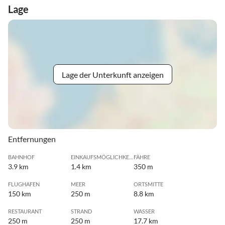
Lage
Lage der Unterkunft anzeigen
Entfernungen
BAHNHOF
EINKAUFSMÖGLICHKEIT
FÄHRE
3.9 km
1.4 km
350 m
FLUGHAFEN
MEER
ORTSMITTE
150 km
250 m
8.8 km
RESTAURANT
STRAND
WASSER
250 m
250 m
17.7 km