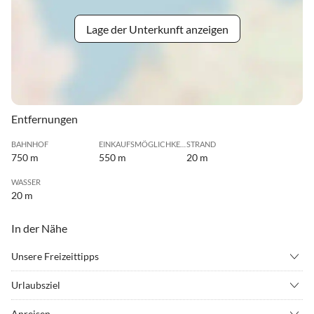
Lage der Unterkunft anzeigen
Entfernungen
BAHNHOF
EINKAUFSMÖGLICHKEIT
STRAND
750 m
550 m
20 m
WASSER
20 m
In der Nähe
Unsere Freizeittipps
•
Angeln
•
Badminton
Urlaubsziel
•
Beachvolleyball
•
Bogenschießen
Genießen Sie den traumhaften Meerblick direkt vom Balkon aus,
•
Fahrradverleih
•
Freibad
Anreisen