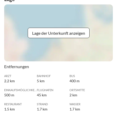
Lage der Unterkunft anzeigen
Entfernungen
ARZT
BAHNHOF
BUS
2.2 km
5 km
400 m
EINKAUFSMÖGLICHKEIT
FLUGHAFEN
ORTSMITTE
500 m
45 km
2 km
RESTAURANT
STRAND
WASSER
1.5 km
1.7 km
1.7 km