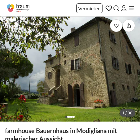
Vermieten
1 / 38
farmhouse Bauernhaus in Modigliana mit
malerischer Aussicht