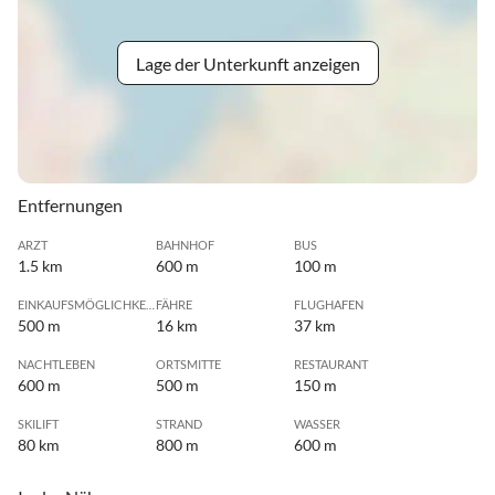
Lage der Unterkunft anzeigen
Entfernungen
ARZT
BAHNHOF
BUS
1.5 km
600 m
100 m
EINKAUFSMÖGLICHKEIT
FÄHRE
FLUGHAFEN
500 m
16 km
37 km
NACHTLEBEN
ORTSMITTE
RESTAURANT
600 m
500 m
150 m
SKILIFT
STRAND
WASSER
80 km
800 m
600 m