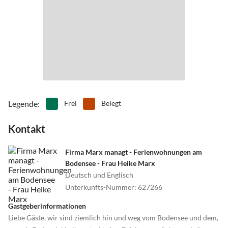
•
Reiten
•
Rudern
•
Schifffahrt/Bootstour
•
Schlittschuhlaufen
•
Schnorcheln
•
Schwimmen
•
Segeln
•
Sehenswürdigkeiten
•
Spielplatz
•
Surfen
•
Tanzen
•
Tauchen
•
Tennis
•
Theater
•
Thermalbäder
•
Tischtennis
•
Tretbootfahren
•
Vögel beobachten
Legende
:
Frei
Belegt
•
Wandern
•
Wasserski
Kontakt
•
Wassersport
•
Weinprobe
•
Wellness
•
Windsurfen
•
Zoo
Firma Marx managt - Ferienwohnungen am
Bodensee - Frau Heike Marx
Deutsch und Englisch
Unterkunfts-Nummer
:
627266
Gastgeberinformationen
Liebe Gäste, wir sind ziemlich hin und weg vom Bodensee und dem,