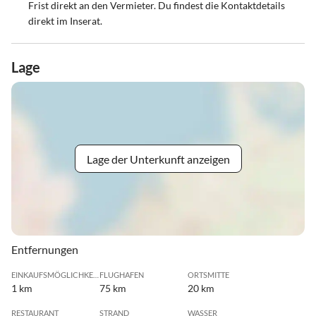
Frist direkt an den Vermieter. Du findest die Kontaktdetails
direkt im Inserat.
Lage
Lage der Unterkunft anzeigen
Entfernungen
EINKAUFSMÖGLICHKEIT
FLUGHAFEN
ORTSMITTE
1 km
75 km
20 km
RESTAURANT
STRAND
WASSER